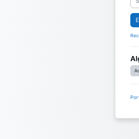
E
Rec
Al
A
Port